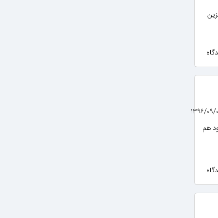
زین
ود هم