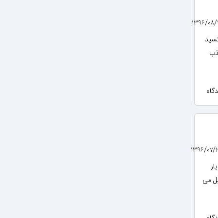
کسید
ذب
ار
یل می