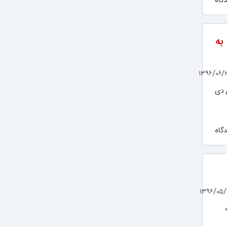
به
 دی