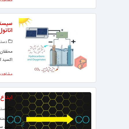
مشاهده
سیستم
اتانول
دسته‌
محققان آ
اکسید کر
مشاهده
ابداع
دسته‌
دانشمندا
تولید س