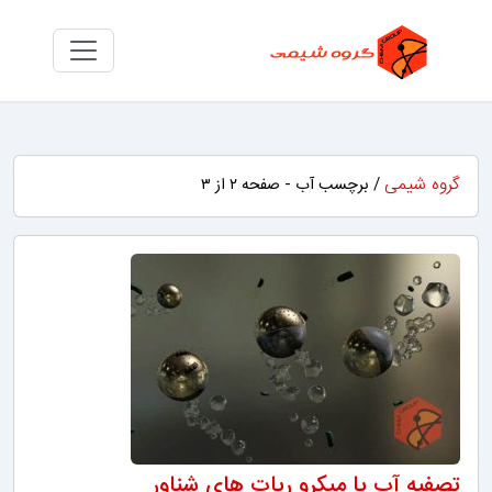
گروه شیمی
/ برچسب آب - صفحه ۲ از ۳
تصفیه آب با میکرو ربات های شناور