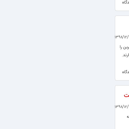
بن را
رند.
خت
ه