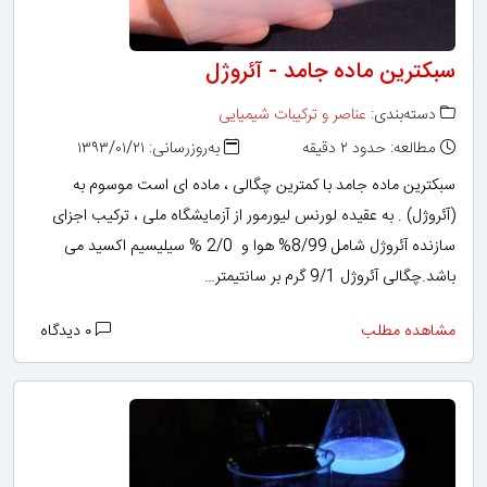
سبکترین ماده جامد - آئروژل
دسته‌بندی:
عناصر و ترکیبات شیمیایی
مطالعه: حدود ۲ دقیقه
به‌روزرسانی: ۱۳۹۳/۰۱/۲۱
سبکترین ماده جامد با کمترین چگالی ، ماده ای است موسوم به
(آئروژل) . به عقیده لورنس لیورمور از آزمایشگاه ملی ، ترکیب اجزای
سازنده آئروژل شامل 8/99% هوا و 2/0 % سیلیسیم اکسید می
باشد.چگالی آئروژل 9/1 گرم بر سانتیمتر…
مشاهده مطلب
۰ دیدگاه