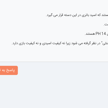
د.
پاسخ به ت