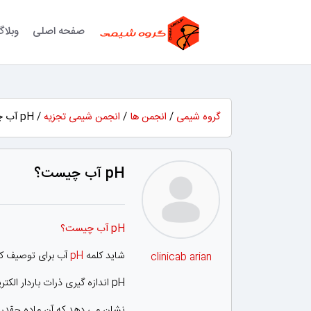
صفحه اصلی
وبلا
گروه شیمی
/
انجمن ها
/
انجمن شیمی تجزیه
/ pH آب چیست؟
pH آب چیست؟
pH آب چیست؟
شاید کلمه
pH
آب برای توصیف کیف
clinicab arian
pH اندازه گیری ذرات باردار الکتریکی در یک ماده است.
نشان می دهد که آن ماده چقدر ا