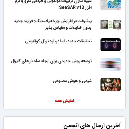
شبیه سازی ترکیبات مولکولی و طراحی دارو با نرم
افزار SeeSAR v13
پیشرفت در افزایش چرخه پلاستیک: فرآیند جدید
بدون ضایعات و مقیاس پذیر
تحقیقات جدید ناسا درباره تونل کوانتومی
توسعه روش جدیدی برای ایجاد ساختارهای کایرال
شیمی و هوش مصنوعی
نمایش همه
آخرین ارسال های انجمن