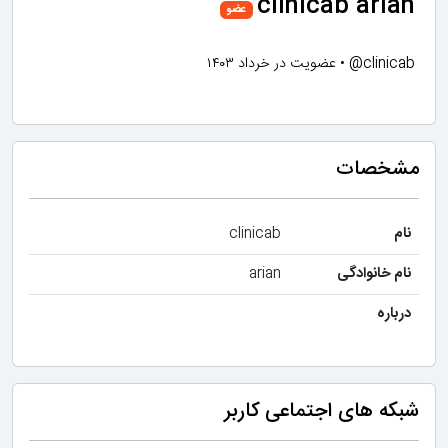
clinicab arian
عضو
@clinicab
•
عضویت در خرداد ۱۴۰۳
مشخصات
نام
clinicab
نام خانوادگی
arian
درباره
شبکه های اجتماعی کاربر