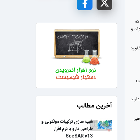
كه
ند و
ربرد
یی
دارند
آخرین مطالب
دهی
شبیه سازی ترکیبات مولکولی و
طراحی دارو با نرم افزار
SeeSAR v13