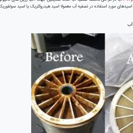
ر اﺳﯿﺪﻫﺎی مورد استفاده در تصفیه آب ﻣﻌﻤﻮﻻ اﺳﯿﺪ ﻫﯿﺪروﮐﻠﺮﯾﮏ ﯾﺎ اﺳﯿﺪ ﺳﻮﻟﻔﻮرﯾﮏ