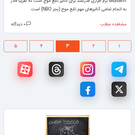
Multiwfn نرم افزاری قدرتمند برای آنالیز تابع موج است که تقریبا قادر
به انجام تمامی آنالیزهای مهم تابع موج (بجز NBO) است.
مشاهده مطلب
۰ دیدگاه
۵
۴
۳
۲
۱