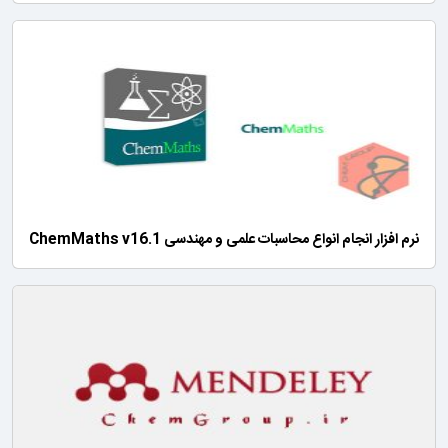
نرم افزار انجام انواع محاسبات علمی و مهندسی ChemMaths v16.1