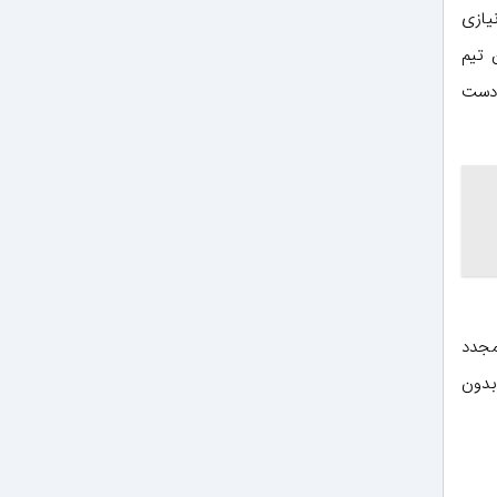
یازی
 تیم
ین، بیش از 70 گرم مورفولین آمید (بازده 90٪) به دست
مجدد
بدون