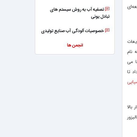
ه‌ای
تصفیه آب به روش سیستم های
تبادل یونی
خصوصیات آلودگی آب صنایع تولیدی
یعات
انجمن ها
 نام
ا می
د تا
یایی
بالا
یزور