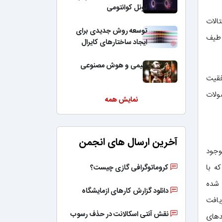
تونل کوانتومی
الات
توسعه روش جدیدی برای
 طیف
ایجاد ساختارهای کایرال
شیمی و هوش مصنوعی
فقیت
ولات
نمایش همه
آخرین ارسال های انجمن
 به‌عنوان مثال PET موجود
ه با
کروماتوگرافی گازی چیست؟
 شده
دانلود گزارش کارهای ازمایشگاه
یافت
نقش آنتی اسکالانت در حذف رسوب
دهای