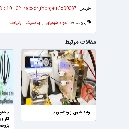
رفرنس:
OI: 10.1021/acsorginorgau.3c00037
برچسب‌ها:
مواد شیمیایی
,
پلاستیک
,
بازیافت
مقالات مرتبط
تولید باتری از ویتامین ب
جشنوار
گاز و 
پژوهش