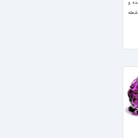
ده و
شعله