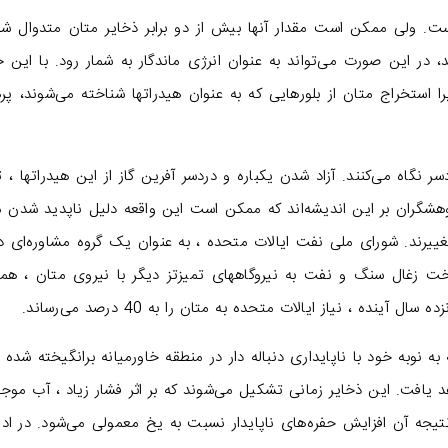
ست. ولی ممکن است مقدار آنها بیش از دو برابر ذخایر متان متدوال شن
د، در این صورت می‌تواند به عنوان انرژی ماندگار به شمار رود. با این ح
استخراج متان از بلورهایی که به عنوان هیدراتها شناخته می‌شوند، پره
 نگاه می‌کنند. آزاد شدن یکباره و دردسر آفرین گاز از این هیدراتها ، 
وهشگران بر این اندیشه‌اند که ممکن است این واقعه دلیل ناپدید شدن م
غییرند. شورای ملی نفت ایالات متحده ، به عنوان یک گروه مشاوره‌ای د
خت زغال سنگ و نفت به نیروگاههای تمیزتز دیگر با نیروی متان ، همرا
نده ، نیاز ایالات متحده به متان را به 40 درصد می‌رساند.
نوبه خود با ناپایداری دنباله دار در منطقه خاورمیانه برانگیخته شده ، 
د یافت. این ذخایر زمانی تشکیل می‌شوند که بر اثر فشار زیاد ، آب موجو
نتیجه آن افزایش حفره‌های ناپایدار نسبت به یخ معمولی می‌شود. در ادام