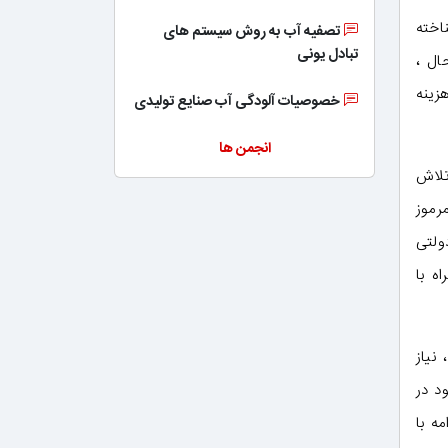
اخته
تصفیه آب به روش سیستم های
تبادل یونی
ال ،
زینه
خصوصیات آلودگی آب صنایع تولیدی
انجمن ها
تلاش
رموز
ولتی
ه با
نیاز
د در
ه با