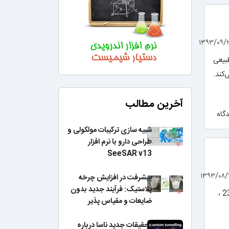
بیعی
‌کند.
آخرین مطالب
شبیه سازی ترکیبات مولکولی و
طراحی دارو با نرم افزار
SeeSAR v13
پیشرفت در افزایش چرخه
پلاستیک: فرآیند جدید بدون
اگر نوترون منفردی به یک قطعه ایزوتوپ 235U نفوذ کند، در اثربرخورد به هسته اتم 235U ،
ضایعات و مقیاس پذیر
تحقیقات جدید ناسا درباره