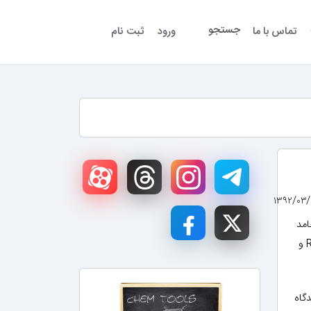
جستجو
تماس با ما
ورود
ثبت نام
امد
را چربی و مایع را روغن می‌نامند. فرمول کلی اسیدهای چرب منوکربوکسیلیک را با RCOOH و