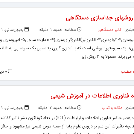
 روشهای جداسازی دستگاهی
بندی:
آنالیز دستگاهی
مطالعه: حدود ۹ دقیقه
به‌روزرسانی: ۱۳۹۲/۰۲/۲۹
۱- پتانسیومتری۲- کولومتری۳- الکترولیز(الکتروگراویمتری)۴- هدایت سنجی۵
آمپرومتری۱- پتانسیومتری: روشی است که با اندازی گیری پتانسیل یک نمونه پی به غلظ
برند. معمولا به ۳ روش زیر …
 مطلب
۰ دیدگاه
ه فناوری اطلاعات در آموزش شیمی
بندی:
مقاله و کتاب
مطالعه: حدود ۱۲ دقیقه
به‌روزرسانی: ۱۳۹۲/۰۲/۲۹
چکیده: درعصر حاضر فناوری اطلاعات و ارتباطات (ICT) بر ابعاد گوناگون بشر تاثیر گذاشت
نچه تاثیرات این علم بر دروس علوم پایه از جمله درس شیمی نیز مشهود و حائز