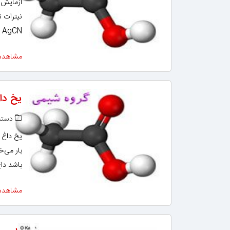
آزمایش ن
نیترات ن
AgCN یا رسوب Ag2S نیز تشکیل میشود که مزاحم عمل تشخی…
مشاهده
یخ داغ
دسته‌
یخ داغ ت
بار می‌خ
باشد دا
مشاهده