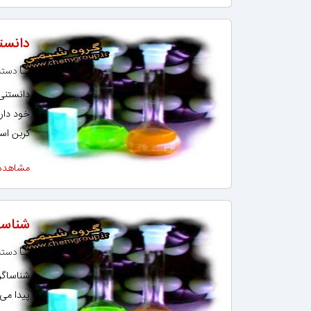
دانست
دسته‌
دانستنی 
کربن اس
مشاهده
شناسا
دسته‌
شناساگره
پیدا می