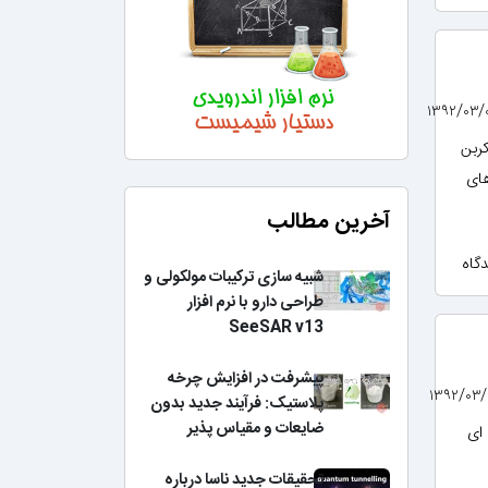
کربن
Cn و n تعداد اتم های
آخرین مطالب
شبیه سازی ترکیبات مولکولی و
طراحی دارو با نرم افزار
SeeSAR v13
پیشرفت در افزایش چرخه
پلاستیک: فرآیند جدید بدون
ضایعات و مقیاس پذیر
 ای
تحقیقات جدید ناسا درباره