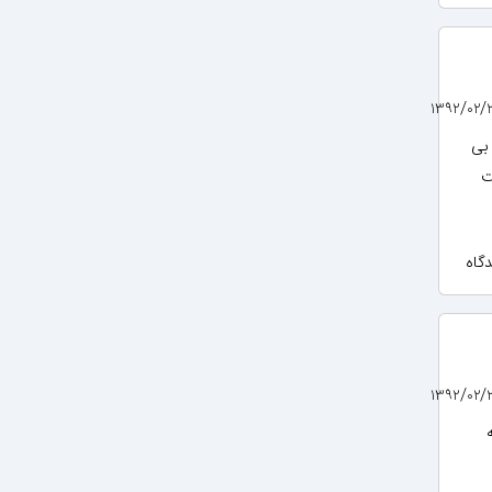
- آمپرومتری و بی
ت
ه