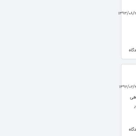
اهی
د. در