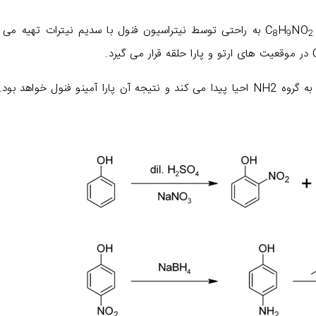
O
N
H
C
به راحتی توسط نیتراسیون فنول با سدیم نیترات تهیه می 
8
9
2
با افزودن سدیم بورو هیدرید (NaBH4) گروه NO2 به گروه NH2 احیا پیدا می کند و نتیجه آن پارا آمینو فنول خواهد