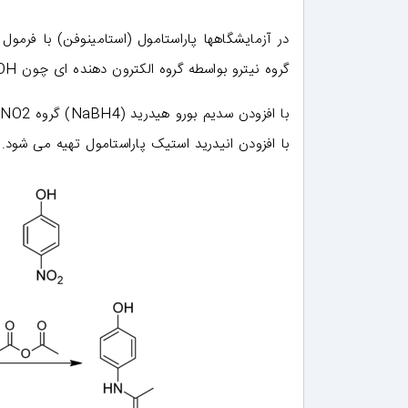
در آزمایشگاهها پاراستامول (استامینوفن) با فرمول
گروه نیترو بواسطه گروه الکترون دهنده ای چون OH در موقعیت های ارتو و پارا حلقه قرار می گیرد.
با افزودن انیدرید استیک پاراستامول تهیه می شود.