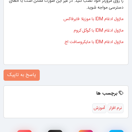
را روی مرورگر خود نصب کنید. در غیر این صورت ممکن است با خطای
دسترسی مواجه شوید.
ماژول ادغام IDM با موزیلا فایرفاکس
ماژول ادغام IDM با گوگل کروم
ماژول ادغام IDM با مایکروسافت اج
پاسخ به تاپیک
برچسب ها
نرم افزار
آموزش