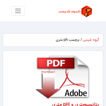
گروه شیمی
/ برچسب ph متری
پتانسیومتری و pH متری