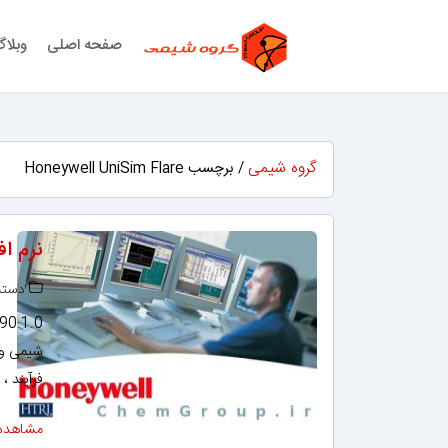
صفحه اصلی
وبلا
گروه شیمی
/ برچسب Honeywell UniSim Flare
نرم افزار مهندس
دسته‌
شیمی و ن
فرآیند ،
مشاهده