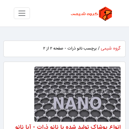
گروه شیمی
/ برچسب نانو ذرات - صفحه ۲ از ۲
انواع پوشاک تولید شده با نانو ذرات - آیا نانو