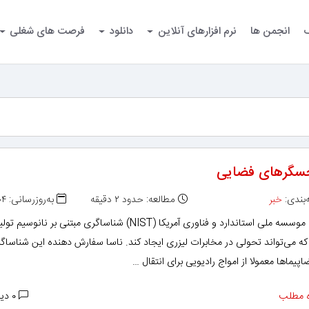
گ
انجمن ها
نرم افزارهای آنلاین
دانلود
فرصت های شغلی
حسگرهای فضایی
بندی:
خبر
مطالعه: حدود ۲ دقیقه
به‌روزرسانی: ۱۳۹۳/۰۲/۰۴
محققان موسسه ملی استاندارد و فناوری آمریکا (NIST) شناساگری مبتنی بر نانوسیم تو
 که می‌تواند تحولی در مخابرات لیزری ایجاد کند. ناسا سفارش دهنده این شناساگر
یماها معمولا از امواج رادیویی برای انتقال …
 مطلب
۰ دیدگاه