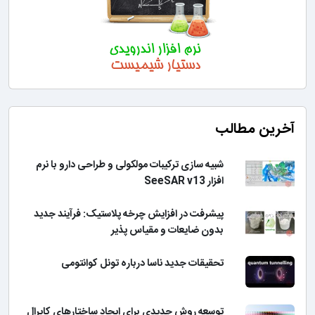
آخرین مطالب
شبیه سازی ترکیبات مولکولی و طراحی دارو با نرم
افزار SeeSAR v13
پیشرفت در افزایش چرخه پلاستیک: فرآیند جدید
بدون ضایعات و مقیاس پذیر
تحقیقات جدید ناسا درباره تونل کوانتومی
توسعه روش جدیدی برای ایجاد ساختارهای کایرال