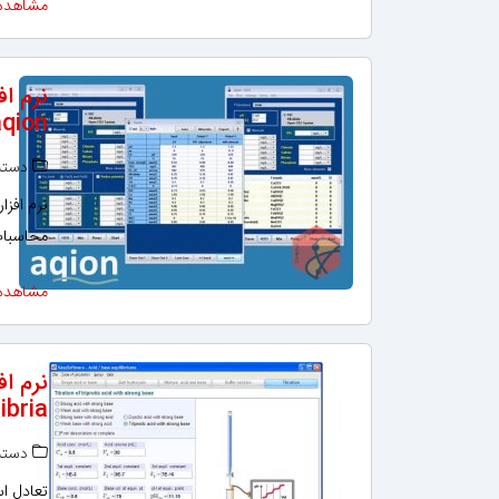
مشاهده
نرم ا
aqion
دسته‌
محاسبات
مشاهده
ibria
دسته‌
تعادل ا