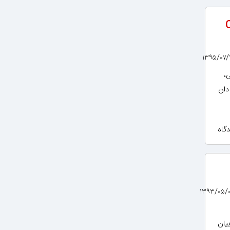
Che
ی،
دان
یان