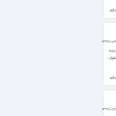
زنده
ولز ،