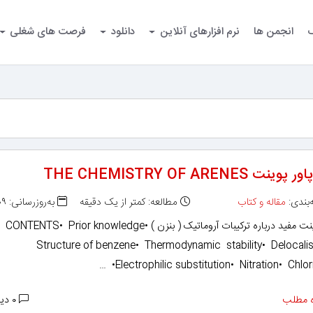
گ
انجمن ها
نرم افزارهای آنلاین
دانلود
فرصت های شغلی
نت THE CHEMISTRY OF ARENES
بندی:
مقاله و کتاب
مطالعه: کمتر از یک دقیقه
به‌روزرسانی: ۱۳۹۳/۰۵/۰۹
پاور پوینت مفید درباره ترکیبات آروماتیک ( بنزن )CONTENTS• Prior knowledge•
Structure of benzene• Thermodynamic stability• Delocali
Electrophilic substitution• Nitration• Chlorin
 مطلب
۰ دیدگاه