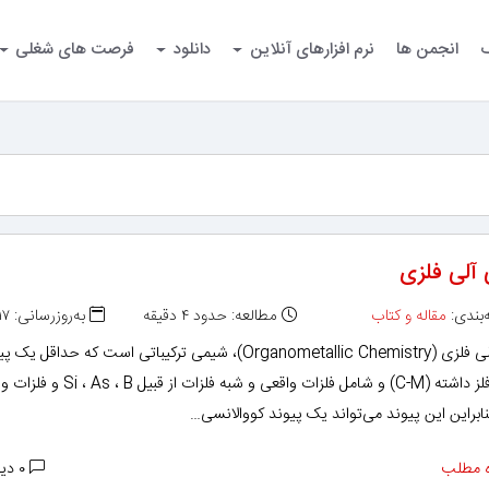
گ
انجمن ها
نرم افزارهای آنلاین
دانلود
فرصت های شغلی
آلی فلزی
بندی:
مقاله و کتاب
مطالعه: حدود ۴ دقیقه
به‌روزرسانی: ۱۳۹۲/۰۳/۱۷
شیمی آلی فلزی (Organometallic Chemistry)‏، شیمی ترکیباتی است که حداقل یک
کربن _ فلز داشته (C-M) و شامل فلزات واقعی و شبه فلزات از ق
نابراین این پیوند می‌تواند یک پیوند کووالانسی…
 مطلب
۰ دیدگاه