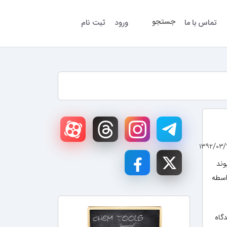
جستجو
تماس با ما
ورود
ثبت نام
 پیوند
بیل Si ، As ، B و فلزات واسطه