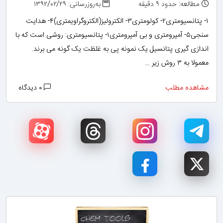
مطالعه: حدود ۹ دقیقه
به‌روزرسانی: ۱۳۹۲/۰۲/۲۹
۱- پتانسیومتری۲- کولومتری۳- الکترولیز(الکتروگراویمتری)۴- هدایت
سنجی۵- آمپرومتری و بی آمپرومتری۱- پتانسیومتری: روشی است که با
اندازی گیری پتانسیل یک نمونه پی به غلظت یک گونه می برند.
معمولا به ۳ روش زیر …
مشاهده مطلب
۰ دیدگاه