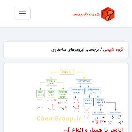
گروه شیمی
/ برچسب ایزومرهای ساختاری
ایزومر یا همپار و انواع آن