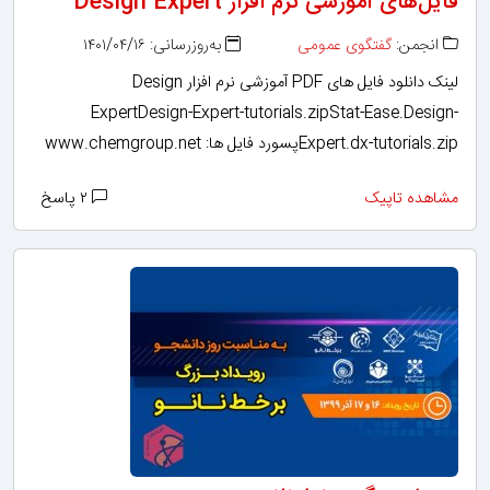
فایل‌های آموزشی نرم افزار Design Expert‎‎‎‎
انجمن:
گفتگوی عمومی
به‌روزرسانی: ۱۴۰۱/۰۴/۱۶
لینک دانلود فایل های PDF آموزشی نرم افزار Design
ExpertDesign-Expert-tutorials.zipStat-Ease.Design-
Expert.dx-tutorials.zipپسورد فایل ها: www.chemgroup.net
مشاهده تاپیک
۲ پاسخ