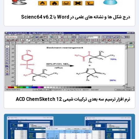
درج شکل ها و نشانه های علمی در Word با Scienc64 v6.2
نرم افزار ترسیم سه بعدی ترکیبات شیمی ACD ChemSketch 12