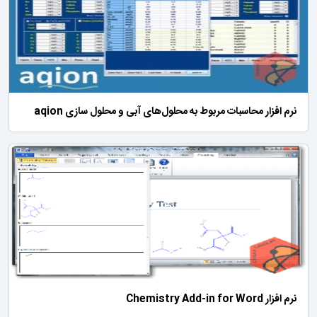
نرم افزار محاسبات مربوط به محلول‌های آبی و محلول سازی aqion
نرم افزار Chemistry Add-in for Word