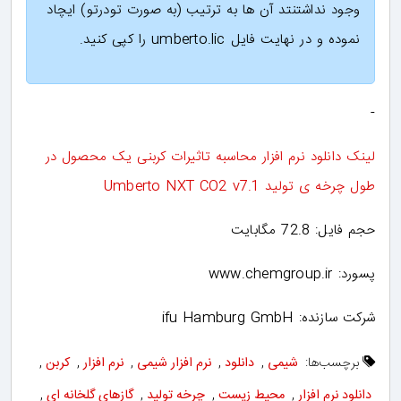
وجود نداشتنتد آن ها به ترتیب (به صورت تودرتو) ایچاد
نموده و در نهایت فایل umberto.lic را کپی کنید.
-
لینک دانلود نرم افزار محاسبه تاثیرات کربنی یک محصول در
طول چرخه ی تولید Umberto NXT CO2 v7.1
حجم فایل: 72.8 مگابایت
پسورد: www.chemgroup.ir
شرکت سازنده: ifu Hamburg GmbH
برچسب‌ها:
شیمی
,
دانلود
,
نرم افزار شیمی
,
نرم افزار
,
کربن
,
دانلود نرم افزار
,
محیط زیست
,
چرخه تولید
,
گازهای گلخانه ای
,