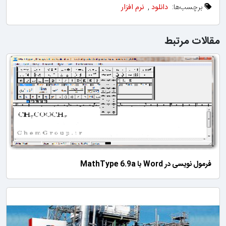
برچسب‌ها:
دانلود
,
نرم افزار
مقالات مرتبط
فرمول نویسی در Word با MathType 6.9a