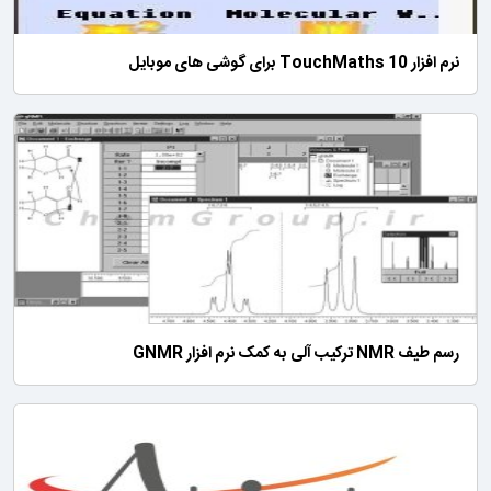
نرم افزار TouchMaths 10 برای گوشی های موبایل
رسم طیف NMR ترکیب آلی به کمک نرم افزار GNMR