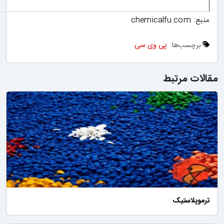
منبع: chemicalfu.com
برچسب‌ها:
پی وی سی
الات مرتبط
ترموپلاستیک