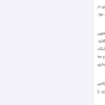
ی در
د بود.
ایع بخوبی
 می‌گذارد.
تیک،
و سه
داری
وکسی
C6H۵)، ایزوپروپیل بنزن را