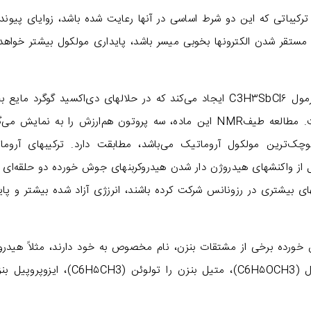
ترکیباتی که این دو شرط اساسی در آنها رعایت شده باشد، زوایای پیوند
ی اوربیتالهای π مناسب و غیر مستقر شدن الکترونها بخوبی میسر باشد، پایداری مولکول بیشتر خواه
۳- کلرو سیکلوپروپن با SbCl۵، ماده پایداری به فرمول C3H۳SbCl۶ ایجاد می‌کند که در حلالهای دی‌اکسید گوگرد م
حل نشده، ولی در حلالهای غیرقطبی نامحلول است. مطالعه طیفNMR این ماده، سه پروتون هم‌ارزش را به نمایش
چک‌ترین مولکول آروماتیک می‌باشد، مطابقت دارد. ترکیبهای آروما
 از واکنشهای هیدروژن دار شدن هیدروکربنهای جوش خورده دو حلقه‌ای 
ای بیشتری در رزونانس شرکت کرده باشند، انرزژی آزاد شده بیشتر و پای
خورده برخی از مشتقات بنزن، نام مخصوص به خود دارند، مثلاً هیدر
بنزن را فنول (C6H۵OH)، متوکسی بنزن را آنیزول (C6H۵OCH3)، متیل بنزن را تولوئن (CH3