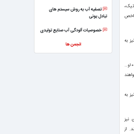
تیک،
تصفیه آب به روش سیستم های
شاخص
تبادل یونی
خصوصیات آلودگی آب صنایع تولیدی
 به‌
انجمن ها
مولکولهایی آروماتیک هستند و خصلت آروماتیکی از خود نشان می‌دهند که تعداد الکترونهای سیستم π آنها، ۲ و ۴ و ۶و ۱۰و…
شد، آروماتیک خواهند
 به‌
ری نیز
. از