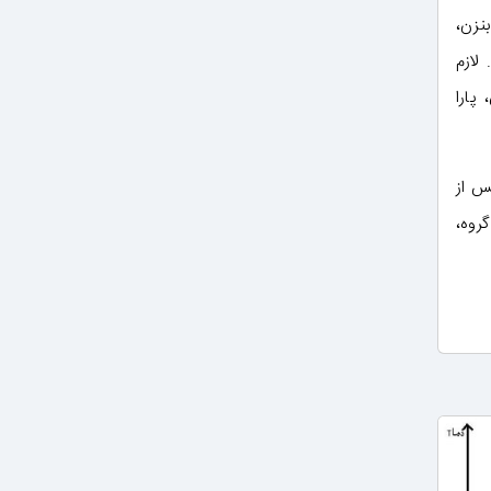
نزن،
لازم
پارا
س از
روه،