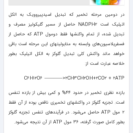
در دومین مرحله تخمیر که تبدیل اسیدپیروویک به الکل
اتیلیک است NADPH۲ حاصل از مسیر گلیکولیز مصرف و
تبدیل شده، از تمام واکنشها فقط دومول ATP که حاصل از
فسفریلاسیون‌های وابسته به متابولیتهای این مرحله است باقی
خواهد ماند واکنش کلی تبدیل گلوکز به الکل اتیلیک بطور
خلاصه عبارت است از:
C۶H۱۲O۶ ————>۲CH۳CH۲OH+۲CO۲ + ۲ATP
بازده نظری تخمیر در حدود ۴۴% و کمی بیش از بازده تنفس
است. تجزیه گلوکز در واکنشهای تخمیری ناقص بوده از آن فقط
۲ مول ATP حاصل می‌شود. در فرآیندهای تنفس تجزیه گلوکز
بطور کامل صورت گرفته، ۳۶ مول ATP از آن نتیجه می‌شود.