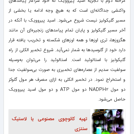
مرحله دوم با تجزیه اسید پیروویک که خود سرآغاز پیامدهای
واکنشی جداگانه‌ای است که به هیچ وجه ادامه یا بخشی از
مسیر گلیکولیز نیست شروع می‌شود. اسید پیروویک با آنکه در
آخر مسیر گلیکولیز و پایان تمام پیامدهای زنجیره‌ای آن مانند
هگزوزها، تری اوزها و همه اوزهای شکسته و تخریب یافته قرار
دارد خود از گلوسیدها به شمار نمی‌آید. شروع تخمیر الکلی از راه
گلیکولیز با استالوئید است. استالوئید را می‌توان به‌وسیله
سولفیت سدیم از عصاره‌های تخمیری به صورت بی‌سولفیت جدا
و استخراج نمود. در تخمیر الکلی به ازای مصرف هر مول گلوکز
دو مول NADPH۲ دو مول ATP و دو مول اسید پیروویک
حاصل می‌شود.
تهیه کائوچوی مصنوعی یا لاستیک
سنتزی