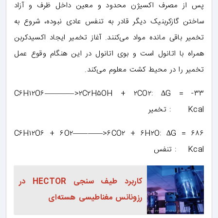
پس از مصرف اکسیژن محدود و معین داخل ظرف و آزاد
ساختن گازکربنیک دیگر قادر به تنفس عادی نبوده، شروع به
تخمیر باقی مانده مواد می‌کنند. آغاز تخمیر ایجاد اکسیدکربن
همراه با اتانول است و بوی اتانول در این هنگام وقوع عمل
تخمیر را در محیط کشت معلوم می‌کند.
C۶H۱۲O۶————>۲C۲H۵OH + ۲CO۲: ∆G = -۳۳
Kcal : تخمیر
C۶H۱۲O۶ + ۶O۲————>۶CO۲ + ۶H۲O: ∆G = ۶۸۶
Kcal : تنفس
کاربرد طیف سنجی HECTOR در
رزونانس مغناطیسی هسته‌ای