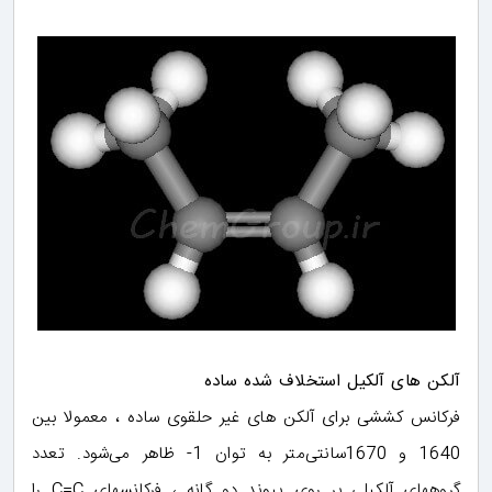
آلکن های آلکیل استخلاف شده ساده
فرکانس کششی برای آلکن های غیر حلقوی ساده ، معمولا بین
1640 و 1670سانتی‌متر به توان 1- ظاهر می‌شود. تعدد
گروههای آلکیلی بر روی پیوند دو گانه ، فرکانسهای C=C را