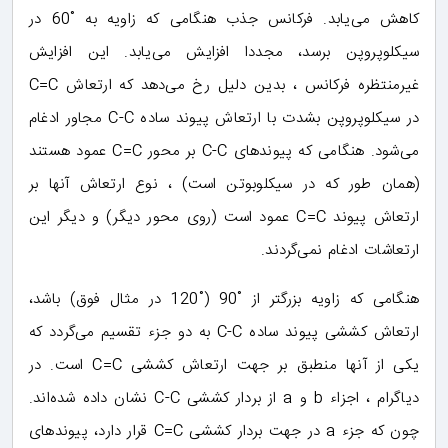
کاهش می‌یابد. فرکانس جذب هنگامی که زاویه به ˚60 در
سیکلوپروپن برسد، مجددا افزایش می‌یابد. این افزایش
غیرمنتظره فرکانس ، بدین دلیل رخ می‌دهد که ارتعاش C=C
در سیکلوپروپن بشدت با ارتعاش پیوند ساده C-C مجاور ادغام
می‌شود. هنگامی که پیوندهای C-C بر محور C=C عمود هستند
(همان طور که در سیکلوبوتن است) ، نوع ارتعاش آنها بر
ارتعاش پیوند C=C عمود است (روی محور دیگر) و دیگر این
ارتعاشات ادغام نمی‌گردند.
هنگامی که زاویه بزرگتر از ˚90 (˚120 در مثال فوق) باشد،
ارتعاش کششی پیوند ساده C-C به دو جزء تقسیم می‌گردد که
یکی از آنها منطبق بر جهت ارتعاش کششی C=C است. در
دیاگرام ، اجزاء b و a از بردار کششی C-C نشان داده شده‌اند.
چون که جزء a در جهت بردار کششی C=C قرار دارد، پیوندهای