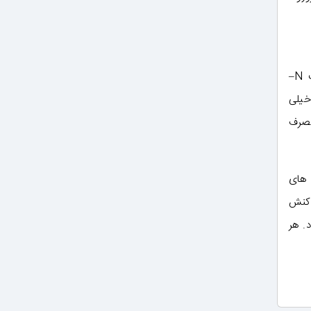
آمین های آروماتیک نوع اول و محلول سرد و آبکی اسیدهای معدنی و نیتریت سدیم با هم واکنش میدهند. ابتدا ترکیب N–
خیلی
مصرف
 های
اکنش
. هر