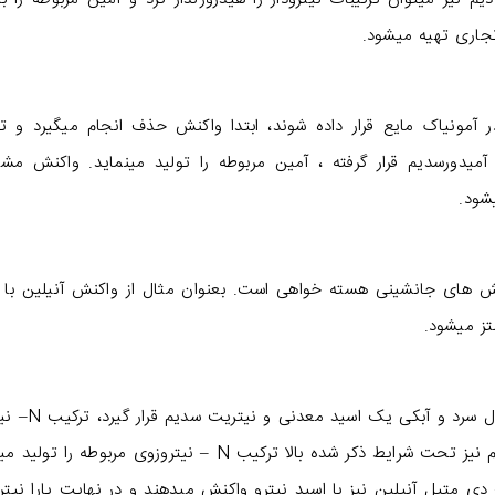
جاری تهیه میشود.
 آمونیاک مایع قرار داده شوند، ابتدا واکنش حذف انجام میگیرد و ت
آمیدورسدیم قرار گرفته ، آمین مربوطه را تولید مینماید. واکنش مشاب
شود.
نش های جانشینی هسته خواهی است. بعنوان مثال از واکنش آنیلین با
تز میشود.
هرگاه آمین های آروماتیک نوع اول در حضور محلول سرد 
آمین تشکیل میگردد. آمین های آروماتیک نوع دوم نیز تحت شرایط ذکر شده بالا ترکیب N – نیتروزوی مربوطه 
ین های آروماتیک سه استخلافدار مانند N و N– دی متیل آنیلین نیز با اسید نیترو واکنش میدهند و در نهایت پارا نی