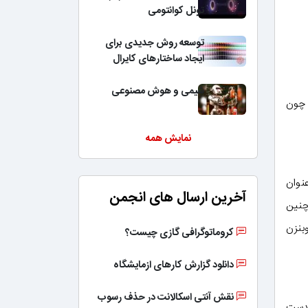
تونل کوانتومی
توسعه روش جدیدی برای
ایجاد ساختارهای کایرال
شیمی و هوش مصنوعی
 چون
نمایش همه
نوان
آخرین ارسال های انجمن
چنین
هیدرازین و N– اکسی دی آزوبنزن
کروماتوگرافی گازی چیست؟
دانلود گزارش کارهای ازمایشگاه
نقش آنتی اسکالانت در حذف رسوب
بدست