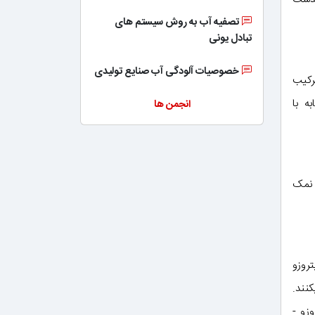
تصفیه آب به روش سیستم های
تبادل یونی
خصوصیات آلودگی آب صنایع تولیدی
رکیب
ه با
انجمن ها
 نمک
و آبکی یک اسید معدنی و نیتریت سدیم قرار گیرد، ترکیب N– نیتروزو
را تولید میکنند.
تروزو -