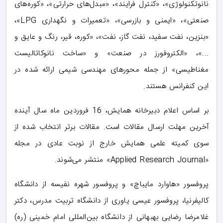
نانوتکنولوژی»، «کنترل فرایند»، «مبدل‌های حرارتی»، «کوره‌های
صنعتی»، «ایمنی و بازرسی»، «تعمیرات و نگهداری LPG»،
«بنزین، نفت سفید، نفت گاز، نفت»، «کوره، قیر، رنگ و عایق و
...»، «الکتروفورز در صنعت» و «ساخت نانوکاتالیست
مغناطیسی» از جمله محورهای مهندسی شیمی ارائه شده در
این کنفرانس هستند.
بر اساس اعلام دبیرخانه همایش، 16 فروردین ماه سال آینده
آخرین مهلت ارسال مقالات است. مقالات برتر انتخاب شده از
سوی کمیته علمی همایش خارج از نوبت عادی در مجله
«Applied Research Journal» منتشر می‌شوند.
پروفسور «هاوارد مایباچ» و پروفسور شهره نفیسه از دانشگاه
کالیفرنیا، پروفسور عیسی یاوری از دانشگاه تربیت مدرس، دکتر
غلامرضا رضایی بهبهانی از دانشگاه بین‌المللی امام خمینی (ره)