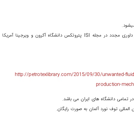
یشود.
مقالات برتر بعد از پذیرش نهایی مقاله بدون داوری مجدد در مجله ISI پتروتکس دانشگاه آکرون و ویرجینا آ
http://petrotexlibrary.com/2015/09/30/unwanted-fluid-p
production-mecha
در تمامی دانشگاه های ایران می باشد.
ن المللی توف نورد آلمان به صورت رایگان.