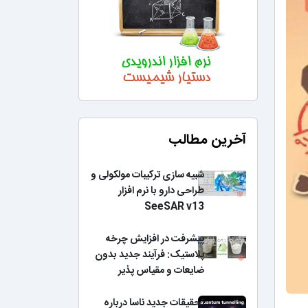
آخرین مطالب
شبیه سازی ترکیبات مولکولی و
طراحی دارو با نرم افزار
SeeSAR v13
پیشرفت در افزایش چرخه
پلاستیک: فرآیند جدید بدون
ضایعات و مقیاس پذیر
تحقیقات جدید ناسا درباره