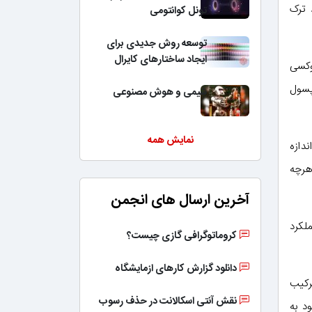
 ترک
تونل کوانتومی
توسعه روش جدیدی برای
ایجاد ساختارهای کایرال
وکسی
پسول
شیمی و هوش مصنوعی
نمایش همه
دازه
هرچه
آخرین ارسال های انجمن
لکرد
کروماتوگرافی گازی چیست؟
دانلود گزارش کارهای ازمایشگاه
رکیب
نقش آنتی اسکالانت در حذف رسوب
د به