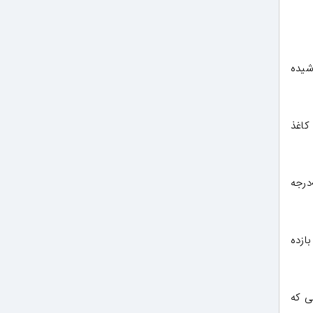
شیده
کاغذ
این دستگاه جدید به جای گرم کردن بخش عمده ای از آب، انرژی خود را فقط صرف آب های سطحی کرده و آنها را در 44درجه
 بازده
علی که