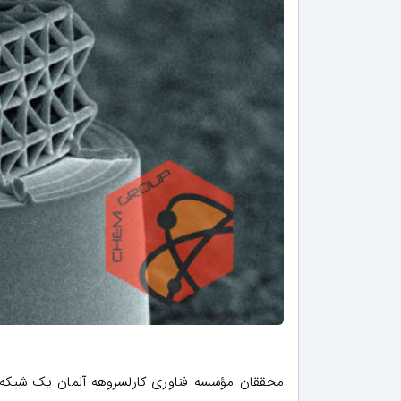
محققان مؤسسه فناوری کارلسروهه آلمان یک شبکه ک