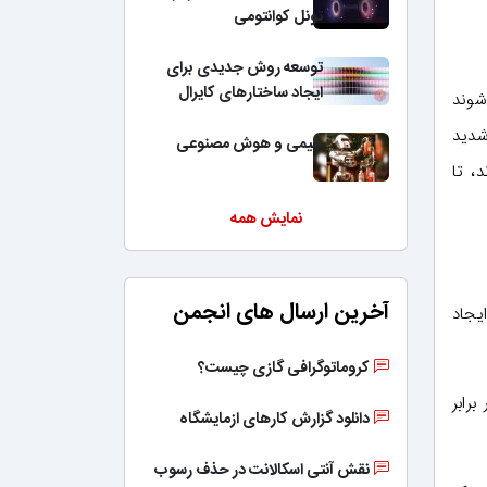
تونل کوانتومی
توسعه روش جدیدی برای
ایجاد ساختارهای کایرال
شوند
شدید
شیمی و هوش مصنوعی
، تا
نمایش همه
آخرین ارسال های انجمن
یجاد
کروماتوگرافی گازی چیست؟
 فشار فوق‌العاده بالا رخ می‌دهد. میزان این فشار 200 هزار برابر
دانلود گزارش کارهای ازمایشگاه
نقش آنتی اسکالانت در حذف رسوب