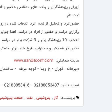
ارزیابی پژوهشگران و واحد های متقاضی حضور یافته،
ثبت نام
حضورافراد و تجلیل از تمام افراد انتخاب شده در روز
برگزاری مراسم و حضور از افراد در مراسم، اهدا جوایز
انتخاب 10 پژوهشگر برتر و 3 شرکت برتر در مراسم اختتامیه
حضور در همایش و سخنرانی طرح های برتر صنعتی 
سایت همایش:
www.iranoilconf.com​
دبیرخانه : تهران - خ ویلا - کوچه مراغه - ساختمان اداری 16 - پلاک 6 - واحد 111 -رئیس مرکز پژوهش های
شماره تلفن: 02188853407 - 02188853416 - 02188853378​​
برچسب‌ها:
گاز
,
پتروشیمی
,
نفت
,
صنعت پتروشیمی