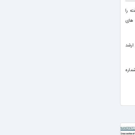
ه را
ن می‌دهند. افزایش میزان مرگ سلول‌های سرطانی در حضور میدان مغناطیسی خارجی و افزایش رهاسازی دارو در pH های
ارشد
International Journal of Polymeric Materials and Polymeric B (جلد 65، شماره