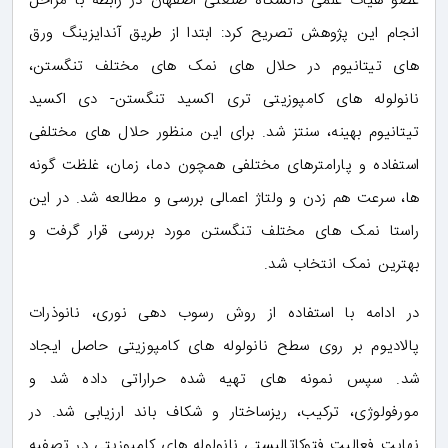
عضو هیأت علمی دانشگاه صنعتی اصفهان در رابطه با مراحل
انجام این پژوهش تصریح کرد: ابتدا از طریق آندایزینگ ورق
های تیتانیوم در حلال های نمک های مختلف تنگستن،
نانولوله های کامپوزیتی تری اکسید تنگستن- دی اکسید
تیتانیوم بهینه، سنتز شد. برای این منظور حلال های مختلفی
استفاده و پارامترهای مختلفی همچون دما، زمان، غلظت گونه
ها، سرعت هم زدن و ولتاژ اعمالی بررسی و مطالعه شد. در این
راستا نمک های مختلف تنگستن مورد بررسی قرار گرفت و
بهترین نمک انتخاب شد.
در ادامه با استفاده از روش رسوب دهی نوری، نانوذرات
پالادیوم بر روی سطح نانولوله های کامپوزیتی حاصل ایجاد
شد. سپس نمونه های تهیه شده حراراتی داده شد و
مورفولوژی، ترکیب، ریزساختار و شکاف باند ارزیابی شد. در
نهایت فعالیت فتوکاتالیستی نانولوله های کامپوزیتی در تصفیه