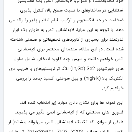
خود محدودکننده و متوالی، لایه‌نشانی اتمی یک همدیسی
استثنایی در ساختارهای با نسبت سطح بالا، کنترل پذیری
ضخامت در حد آنگستروم و ترکیب فیلم تنظیم پذیر را ارائه می
دهد. با توجه به این مزایا، لایه‌نشانی اتمی به عنوان یک ابزار
قدرتمند برای بسیاری از کاربردهای تحقیقاتی و صنعتی شناخته
شده است. در این مقاله، مقدمه‌ای مختصر برای لایه‌نشانی
اتمی خواهیم داشت و سپس چند کاربرد انتخابی شامل سلول
های خورشیدی Cu (In,Ga) Se2، ترانزیستورهای با ضریب دی
الکتریک بالا (high-k) و پیل سوختی اکسید جامد را بررسی
خواهیم کرد.
این نمونه ها برای نشان دادن موارد زیر انتخاب شده اند:
فناوری های مختلفی که از لایه‌نشانی اتمی تأثیر می پذیرند.
طیفی از موادی که تکنیک لایه‌نشانی اتمی می‌تواند بنشاند( از
اکسید فلزات همانند Zn1-xSnxOy، ZrO2، Y2O3 تا فلزات