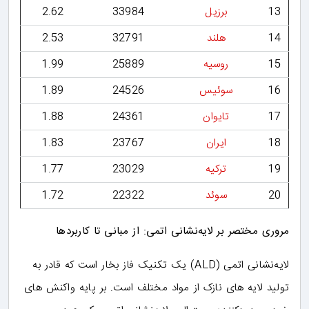
13
برزیل
33984
2.62
14
هلند
32791
2.53
15
روسیه
25889
1.99
16
سوئیس
24526
1.89
17
تایوان
24361
1.88
18
ایران
23767
1.83
19
ترکیه
23029
1.77
20
سوئد
22322
1.72
مروری مختصر بر لایه‌نشانی اتمی: از مبانی تا کاربردها
لایه‌نشانی اتمی (ALD) یک تکنیک فاز بخار است که قادر به
تولید لایه های نازک از مواد مختلف است. بر پایه واکنش های