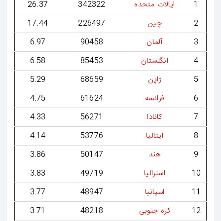
1
ایالات متحده
342322
26.37
2
چین
226497
17.44
3
آلمان
90458
6.97
4
انگلستان
85453
6.58
5
ژاپن
68659
5.29
6
فرانسه
61624
4.75
7
کانادا
56271
4.33
8
ایتالیا
53776
4.14
9
هند
50147
3.86
10
استرالیا
49719
3.83
11
اسپانیا
48947
3.77
12
کره جنوبی
48218
3.71