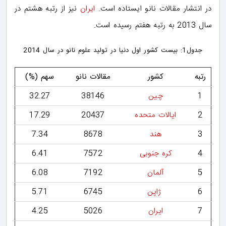
در انتشار مقالات نانو ایستاده است.
ایران
نیز از رتبه هشتم در
سال 2013 به رتبه هفتم رسیده است.
جدول1: بیست کشور اول دنیا در تولید علوم نانو در سال 2014
رتبه
کشور
مقالات نانو
سهم (%)
1
چین
38146
32.27
2
ایالات متحده
20437
17.29
3
هند
8678
7.34
4
کره جنوبی
7572
6.41
5
آلمان
7192
6.08
6
ژاپن
6745
5.71
7
ایران
5026
4.25