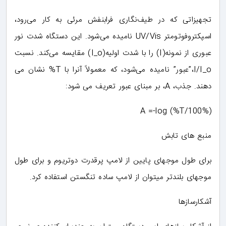
تجهیزاتی که در طیف‌نگاری فرابنفش مرئی به کار می‌رود،
اسپکتروفوتومتر UV/Vis نامیده می‌شود. این دستگاه شدت نور
عبوری از نمونه(I) را با شدت اولیه(I_o) مقایسه می‌کند. نسبت
I/I_o،”عبور” نامیده می‌شود، که معمولاً آنرا با T% نشان می
دهند. جذب، A، بر مبنای عبور تعریف می شود:
(A =-log (%T/100%
منبع های تابش
برای طول موجهای پایین از لامپ پرقدرت دوتریوم و برای طول
موجهای بلندتر میتوان از لامپ ساده تنگستن استفاده کرد.
آشکارسازها