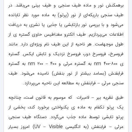
برهمکنش نور و ماده طیف سنجی و طیف بینی می‌باشد. در
طیف سنجی باریکه‌ای از نور (پرتو) به ماده مورد نظر تابانده
می‌شود و با بررسی نور بازتابشی یا جذبی یا نشری به دریافت
اطلاعات می‌پردازیم. طیف الکترو مغناطیس حاوی گستره ی از
طول موجهاست. هر ناحیه از این طیف نام ویژه‌ای دارد. مانند
فروسرخ، فروسرخ دور، فروسرخ نزدیک و تابش ایکس. گستره
ی nm ۴۰۰-۸۰۰ به گستره مرئی و nm ۲۰۰ – ۴۰۰ به گستره
فرابفنش (بسامد بیشتر از نور بنفش) نامیده می‌شود. طیف
سنجی مرئی – فرابنفش به مطالعه این ناحیه می‌پردازد.
طبق نظریه بیر – لامبرات که موسوم به قانون است، چنانچه
یک پرتو تکفام به ماده ی یکنواختی برخورد کند، بخشی از
پرتو تابشی توسط ماده جذب می‌گردد. دستگاه طیف سنجی
مرئی – فرابنفش (به انگلیسی UV – Visible) امروز بسیار