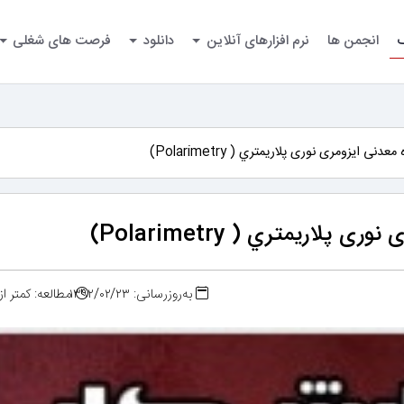
گ
انجمن ها
نرم افزارهای آنلاین
دانلود
فرصت های شغلی
نی ایزومری نوری پلاريمتري ( Polarimetry)
لاريمتري ( Polarimetry)
به‌روزرسانی: ۱۳۹۲/۰۲/۲۳
مطالعه: کمتر ا