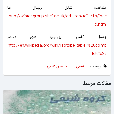
مشاهده شکل اربیتال ها
http://winter.group.shef.ac.uk/orbitron/AOs/1s/inde
x.html
جدول کامل ایزوتوپ های عناصر
http://en.wikipedia.org/wiki/Isotope_table_%28comp
lete%29
برچسب‌ها:
شیمی
,
سایت های شیمی
مقالات مرتبط