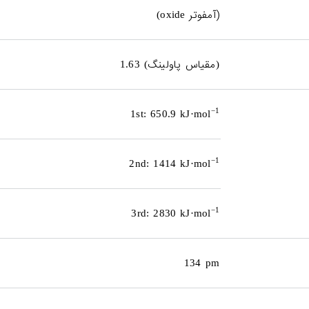
(
آمفوتر
oxide)
مقیاس پاولینگ
1.63 (
)
−1
1st: 650.9 kJ·mol
−1
2nd: 1414 kJ·mol
−1
3rd: 2830 kJ·mol
134 pm