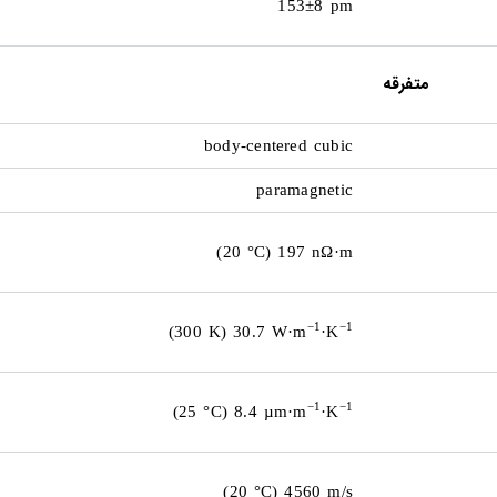
153±8 pm
متفرقه
body-centered cubic
paramagnetic
(20 °C) 197 nΩ·m
−1
−1
(300 K) 30.7 W·m
·K
−1
−1
(25 °C) 8.4 µm·m
·K
(20 °C) 4560 m/s