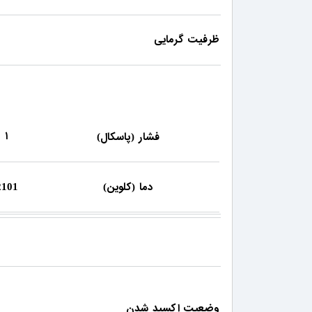
ظرفیت گرمایی
۱
فشار
پاسکال
)
(
دما
کلوین
2101
)
(
وضعیت اکسید شدن