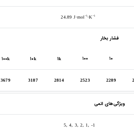
۱
۱
−
−
24.89 J·mol
·K
فشار بخار
۱۰۰
۱۰
۱۰۰
۱۰
۱
k
k
k
3679
3187
2814
2523
2289
ویژگی‌های اتمی
5
, 4, 3, 2, 1, -1