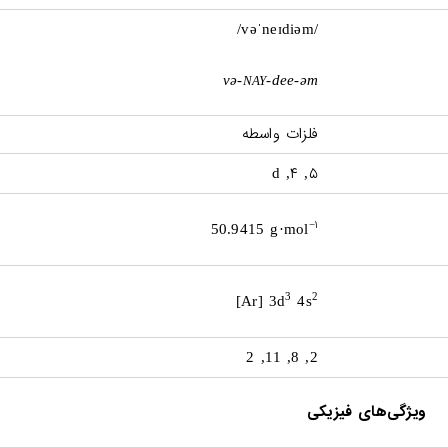
/vəˈneɪdiəm/
və-
-dee-əm
NAY
فلزات واسطه
۴
۵
, d
,
۱
−
50.9415 g·mol
3
2
[Ar] 3d
4s
2, 8, 11, 2
ویژگی‌های فیزیکی