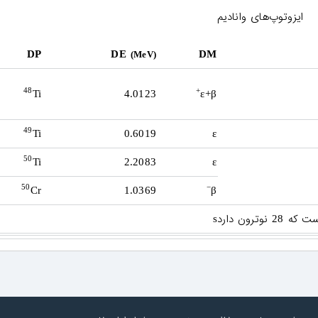
ایزوتوپ‌های وانادیم
DP
DE
DM
(MeV)
48
+
Ti
4.0123
ε+β
49
Ti
0.6019
ε
50
Ti
2.2083
ε
50
−
Cr
1.0369
β
است که
نوترون دارد
s
28