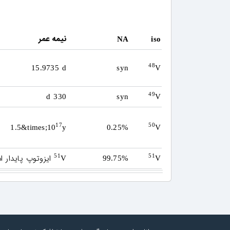
نیمه عمر
NA
iso
48
15.9735 d
syn
V
49
330 d
syn
V
17
50
1.5&times;10
y
0.25%
V
ایزوتوپ پایدار 
51
51
V
99.75%
V